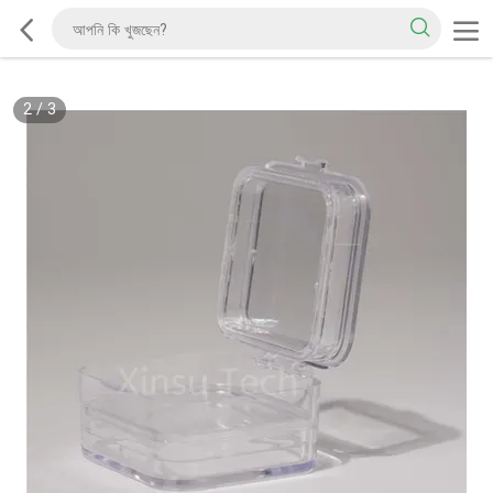
2
/
3